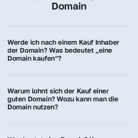
Domain
Werde ich nach einem Kauf Inhaber 
der Domain? Was bedeutet „eine 
Domain kaufen“?
Ja, Sie werden der offizielle Domain-Inhaber. 
Sie erhalten alle Rechte zur Nutzung, 
Verwaltung oder Weiterveräußerung der 
Warum lohnt sich der Kauf einer 
Domain.
guten Domain? Wozu kann man die 
Domain nutzen?
Eine starke Domain steigert Sichtbarkeit, 
Vertrauen und Markenwert. Nutzen Sie sie 
für Ihre Website, Weiterleitung, E-Mail-