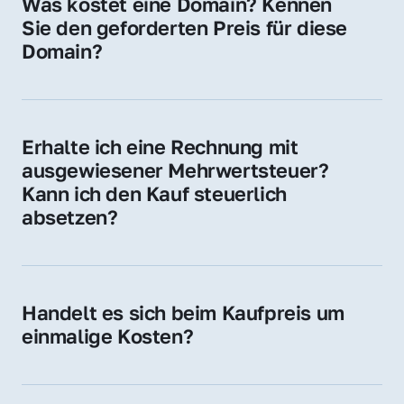
Was kostet eine Domain? Kennen 
Adressen oder als digitale Investition.
Sie den geforderten Preis für diese 
Domain?
Der Preis variiert je nach Domain. Für diese 
Domain liegt ein konkreter Kaufpreis vor – 
kontaktieren Sie uns gerne für ein 
Erhalte ich eine Rechnung mit 
unverbindliches Angebot.
ausgewiesener Mehrwertsteuer? 
Kann ich den Kauf steuerlich 
absetzen?
Ja, Sie erhalten eine Rechnung mit MwSt. 
Für Unternehmen ist der Kauf in der Regel 
steuerlich absetzbar.
Handelt es sich beim Kaufpreis um 
einmalige Kosten?
Ja. Der Kaufpreis ist einmalig. Nur beim 
späteren Betrieb der Domain (z. B. beim 