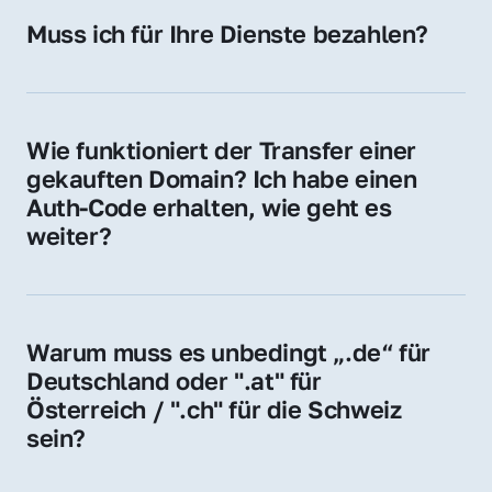
Hosting-Anbieter) fallen geringe laufende 
Muss ich für Ihre Dienste bezahlen?
Gebühren an. Diese bewegen sich für .de 
Nein, bei uns zahlen Sie nur den Kaufpreis 
Domains bei ca. 5€ / Jahr
der Domain – ohne zusätzliche Vermittlungs- 
oder Servicegebühren.
Wie funktioniert der Transfer einer 
gekauften Domain? Ich habe einen 
Auth-Code erhalten, wie geht es 
weiter?
Mit dem Auth-Code beauftragen Sie Ihren 
Provider, die Domain zu übernehmen. Gerne 
begleiten wir Sie bei diesem einfachen und 
Warum muss es unbedingt „.de“ für 
schnellen Prozess.
Deutschland oder ".at" für 
Österreich / ".ch" für die Schweiz 
sein?
Diese Endungen stehen für regionale 