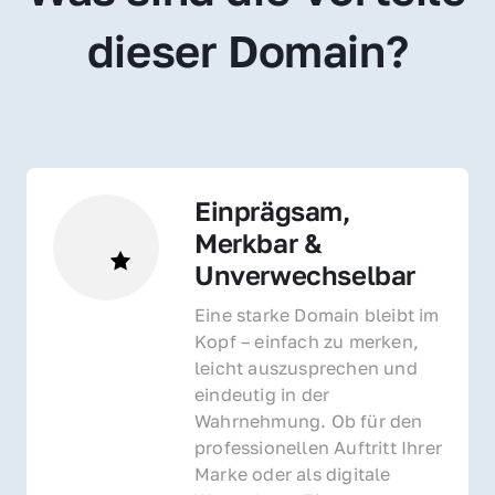
dieser Domain?
Einprägsam, 
Merkbar & 
Unverwechselbar
Eine starke Domain bleibt im 
Kopf – einfach zu merken, 
leicht auszusprechen und 
eindeutig in der 
Wahrnehmung. Ob für den 
professionellen Auftritt Ihrer 
Marke oder als digitale 